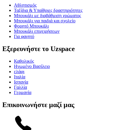
Αθλητισμός
Ταξίδια & Υπαίθριες δραστηριότητες
Μπουκάλι με διαβάθμιση χρώματος
Μπουκάλι για παιδιά και σχολείο
Φορητό Μπουκάλι
Μπουκάλι επιχειρήσεων
Για φαγητό
Εξερευνήστε το Uzspace
Καθολικός
Ηνωμένο Βασίλειο
ελάφι
Ιταλία
Ισπανία
Γαλλία
Γερμανία
Επικοινωνήστε μαζί μας