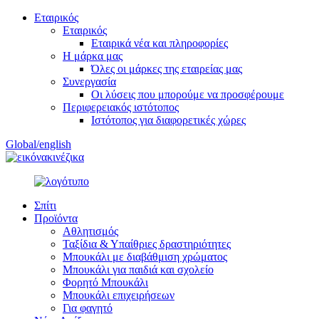
Εταιρικός
Εταιρικός
Εταιρικά νέα και πληροφορίες
Η μάρκα μας
Όλες οι μάρκες της εταιρείας μας
Συνεργασία
Οι λύσεις που μπορούμε να προσφέρουμε
Περιφερειακός ιστότοπος
Ιστότοπος για διαφορετικές χώρες
Global/english
κινέζικα
Σπίτι
Προϊόντα
Αθλητισμός
Ταξίδια & Υπαίθριες δραστηριότητες
Μπουκάλι με διαβάθμιση χρώματος
Μπουκάλι για παιδιά και σχολείο
Φορητό Μπουκάλι
Μπουκάλι επιχειρήσεων
Για φαγητό