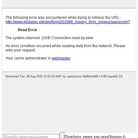
Πατήστε enter για αναζήτηση ή