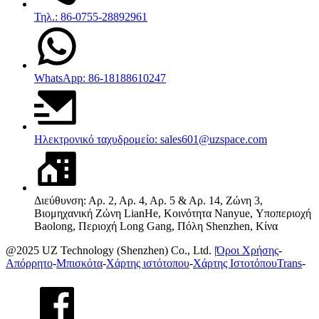
Τηλ.: 86-0755-28892961
WhatsApp: 86-18188610247
Ηλεκτρονικό ταχυδρομείο: sales601@uzspace.com
Διεύθυνση: Αρ. 2, Αρ. 4, Αρ. 5 & Αρ. 14, Ζώνη 3,
Βιομηχανική Ζώνη LianHe, Κοινότητα Nanyue, Υποπεριοχή
Baolong, Περιοχή Long Gang, Πόλη Shenzhen, Κίνα
@2025 UZ Technology (Shenzhen) Co., Ltd. |
Όροι Χρήσης
-
Απόρρητο
-
Μπισκότα
-
Χάρτης ιστότοπου
-
Χάρτης ΙστοτόπουTrans
-