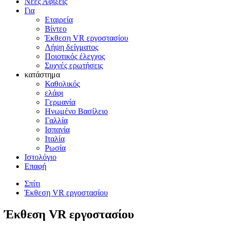
Νέες Αφίξεις
Για
Εταιρεία
Βίντεο
Έκθεση VR εργοστασίου
Λήψη δείγματος
Ποιοτικός έλεγχος
Συχνές ερωτήσεις
κατάστημα
Καθολικός
ελάφι
Γερμανία
Ηνωμένο Βασίλειο
Γαλλία
Ισπανία
Ιταλία
Ρωσία
Ιστολόγιο
Επαφή
Σπίτι
Έκθεση VR εργοστασίου
Έκθεση VR εργοστασίου