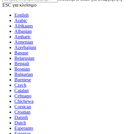
ESC για κλείσιμο
English
Arabic
Afrikaans
Albanian
Amharic
Armenian
Azerbaijani
Basque
Belarusian
Bengali
Bosnian
Bulgarian
Burmese
Czech
Catalan
Cebuano
Chichewa
Corsican
Croatian
Danish
Dutch
Esperanto
Estonian