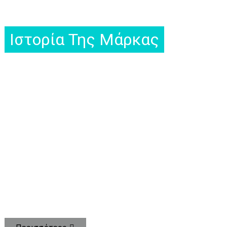
Ιστορία Της Μάρκας
ΑΣ ΕΧΟΥΝ ΟΛΟΙ ΕΝΑ ΥΓΙΕΣ ΜΠΟΥΚΑΛΙ
Η UZSPACE παρέχει μπουκαλάκια υγείας σε περισσότερες
από 60 χώρες
και περιοχές σε όλο τον κόσμο.
ΧΡΗΣΗ ΤΗΣ ΤΕΧΝΟΛΟΓΙΑΣ ΓΙΑ ΤΗΝ ΠΡΟΩΘΗΣΗ ΤΗΣ
ΥΓΕΙΑΣ ΤΟΥ ΔΗΜΟΣΙΟΥ ΠΟΣΙΜΟΥ ΝΕΡΟΥ
ΠΑΡΕΧΟΥΜΕ ΥΠΗΡΕΣΙΕΣ ΥΓΙΕΙΝΗΣ ΠΩΛΗΣΗΣ ΥΓΙΕΙΝΗΣ
ΦΙΑΛΗΣ ΥΓΕΙΑΣ ΥΨΗΛΗΣ ΠΟΙΟΤΗΤΑΣ ΚΑΙ ΠΡΟΩΘΟΥΜΕ
ΤΟΝ ΥΓΙΕΙΝΟ ΤΡΟΠΟ ΖΩΗΣ.